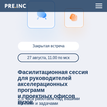
Закрытая встреча
27 августа, 11.00 по мск
Фасилитационная сессия
для руководителей
акселерационных
программ
и проектных офисов
2,5 часа работаем над вашими
вузов
кейсами и задачами