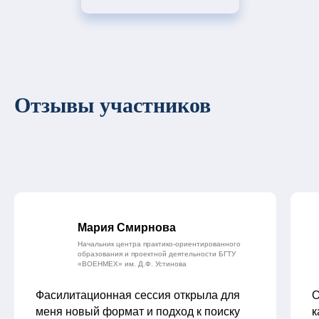
Отзывы участников
Мария Смирнова
Начальник центра практико-ориентированного
образования и проектной деятельности БГТУ
«ВОЕНМЕХ» им. Д.Ф. Устинова
Фасилитационная сессия открыла для
О
меня новый формат и подход к поиску
к