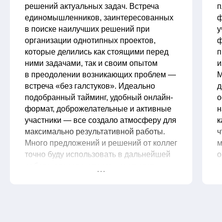
решений актуальных задач. Встреча
п
единомышленников, заинтересованных
ф
в поиске наилучших решений при
у
организации однотипных проектов,
ф
которые делились как стоящими перед
п
ними задачами, так и своим опытом
и
в преодолении возникающих проблем —
М
встреча «без галстуков». Идеально
д
подобранный тайминг, удобный онлайн-
о
формат, доброжелательные и активные
н
участники — все создало атмосферу для
к
максимально результативной работы.
ч
Много предложений и решений от коллег
м
точно буду использовать в дальнейшей
о
работе, здорово, что можно увидеть
р
взгляд на проблему с разных сторон. И,
д
кстати, точно буду использовать формат
д
фасилитационной сессии в решении
рабочих вопросов) С огромной