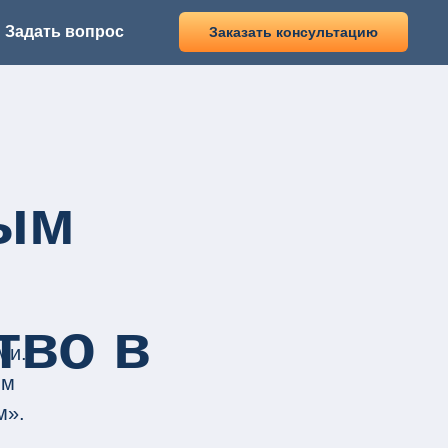
Задать вопрос
Заказать консультацию
ым
тво в
ми.
им
м».