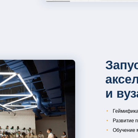
Запу
аксе
и вуз
Геймифика
Развитие п
Обучение 