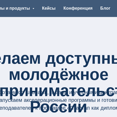
мы и продукты
Кейсы
Конференция
Блог
елаем доступн
молодёжное
принимательс
ботаем со школами, вузами и учебными центра
апускаем акселерационные программы и готов
России
еподавателей к программе «Стартап как дипло