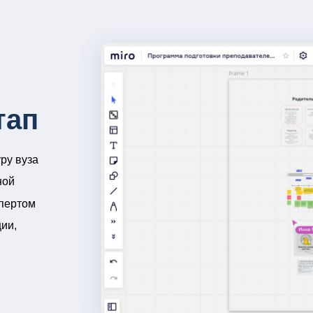
программы
тап
ру вуза
ной
спертом
ии,