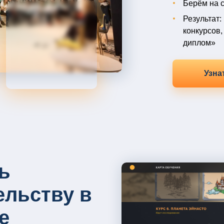
Берём на с
Результат:
конкурсов,
диплом»
Узна
ь
льству в
е