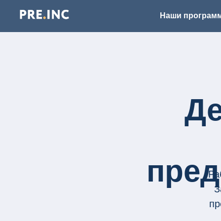
Наши програм
Д
пред
Ра
З
пр