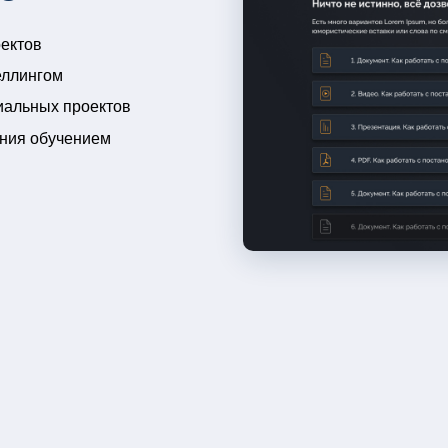
ектов
еллингом
иальных проектов
ния обучением